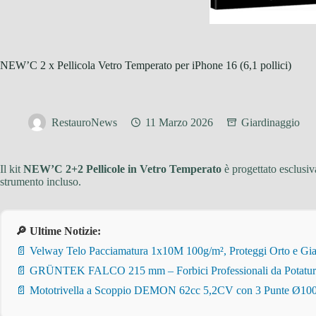
NEW’C 2 x Pellicola Vetro Temperato per iPhone 16 (6,1 pollici)
RestauroNews
11 Marzo 2026
Giardinaggio
Il kit
NEW’C 2+2 Pellicole in Vetro Temperato
è progettato esclusiv
strumento incluso.
🔎 Ultime Notizie:
📄 Velway Telo Pacciamatura 1x10M 100g/m², Proteggi Orto e Giar
📄 GRÜNTEK FALCO 215 mm – Forbici Professionali da Potatura pe
📄 Mototrivella a Scoppio DEMON 62cc 5,2CV con 3 Punte Ø100/