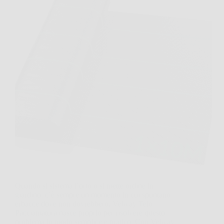
Quando si sistema l’orto o si mette ordine in
giardino, c’è sempre un momento in cui spuntano
erbacce dove non dovrebbero. Velway Telo
Pacciamatura nasce proprio per risolvere questo
problema in modo semplice e pratico. Con Velway