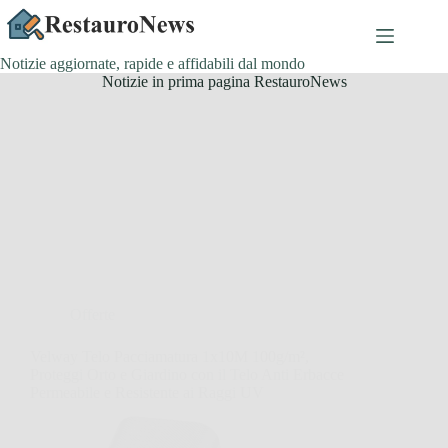
Salta
al
contenuto
Notizie aggiornate, rapide e affidabili dal mondo
Notizie in prima pagina RestauroNews
Offerte
Velway Telo Pacciamatura 1x10M 100g/m²,
Proteggi Orto e Giardino con il Telo Anti Erbacce
Permeabile e Resistente ai Raggi UV