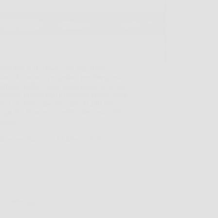
sense Rib312F4Awe è un frigorifero
ato da incasso progettato per integrarsi
tamente nella cucina mantenendo al tempo
 elevate prestazioni di conservazione degli
ti. Con una capacità totale di 246 litri,
ogia No Frost e controllo elettronico della
ratura,…
RestauroNews
10 Marzo 2026
Giardinaggio