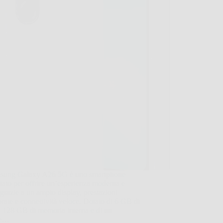
msung Galaxy A26 5G è uno smartphone
tato per offrire un’esperienza moderna e
 grazie a un ampio display, prestazioni
brate e connettività veloce. Dotato di 6 GB di
128 GB di memoria interna e di un
de…