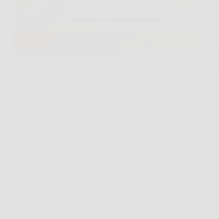
Il COMFEE’ RCU40WH2(E) è un mini
congelatore progettato per offrire una soluzione
pratica e salvaspazio per la conservazione dei
surgelati. Grazie alla capacità di 31 litri, alle
dimensioni compatte e al funzionamento
silenzioso, è ideale per ambienti con spazio
limitato…
RestauroNews
10 Marzo 2026
Giardinaggio