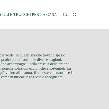
IGLI E TRUCCHI PER LA CASA
CUCINA E RICETTE
G
 del verde. In questa sezione trovano spazio
i pratici per affrontare le diverse stagioni.
ngono accompagnati nella crescita delle proprie
di, nonché soluzioni ecologiche e sostenibili. La
iù vicino alla natura, il benessere personale e la
 verde in un’oasi rigogliosa e accogliente.