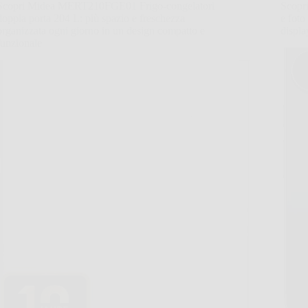
Scopri Midea MERT210FGE01 Frigo-congelatori
Scopr
doppia porta 204 L: più spazio e freschezza
e foto
organizzata ogni giorno in un design compatto e
displa
funzionale