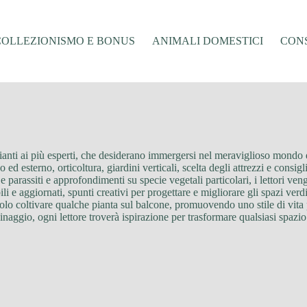
COLLEZIONISMO E BONUS
ANIMALI DOMESTICI
CONS
ipianti ai più esperti, che desiderano immergersi nel meraviglioso mondo
o ed esterno, orticoltura, giardini verticali, scelta degli attrezzi e consigl
parassiti e approfondimenti su specie vegetali particolari, i lettori ve
li e aggiornati, spunti creativi per progettare e migliorare gli spazi ver
solo coltivare qualche pianta sul balcone, promuovendo uno stile di vita p
inaggio, ogni lettore troverà ispirazione per trasformare qualsiasi spazio