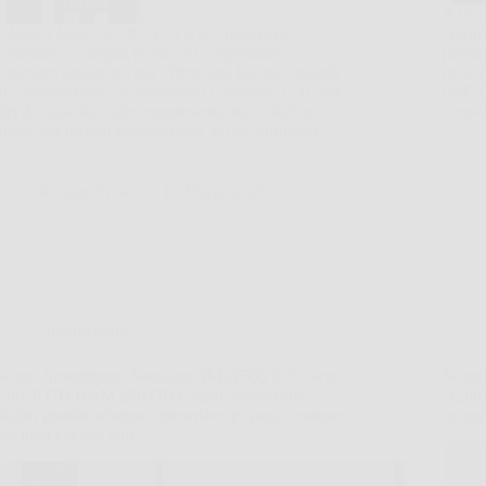
Il Go
Il Midea MERT210FGE01 è un frigorifero
Androi
combinato a doppia porta con congelatore
presta
superiore progettato per offrire una buona capacità
un’esp
di conservazione in dimensioni compatte. Con 204
dell’
litri di capacità totale, rappresenta una soluzione
Tenso
ideale per piccoli appartamenti, uffici, dormitori
o…
RestauroNews
10 Marzo 2026
Giardinaggio
Scopri Smartphone Samsung SM-A566 6,7″ Octa
Scopr
Core 8 GB RAM 256 GB Grigio: prestazioni
A266: 
fluide, grande schermo immersivo e spazio enorme
un’esp
per tutto ciò che ami