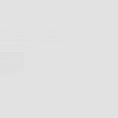
Giardinaggio
i Hisense Rib312F4Awe Frigorifero
nato Da Incasso: massima capienza e
ezza impeccabile in un design integrato e
ioso per la tua cucina