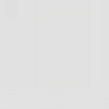
Il Sa
Il Samsung SM-A566 è uno smartphone progettato
proget
per offrire prestazioni fluide, ampio spazio di
fluida
archiviazione e un’esperienza visiva coinvolgente.
equili
Con 8 GB di RAM, 256 GB di memoria interna e
RAM, 
un grande display da 6,7 pollici, questo dispositivo
gran