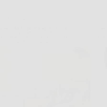
Giardinaggio
Scopri COMFEE’ RCC146WH2EU(E) 143L
Scopr
Congelatore a pozzetto indipendente: grande
Combi
capacità e massima praticità per conservare i tuoi
fresch
alimenti sempre freschi e organizzati
silenz