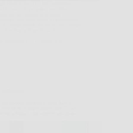
ogle Pixel 10 Pro XL è uno smartphone
d di fascia alta progettato per offrire
zioni elevate, fotografia avanzata e
erienza intelligente grazie all’integrazione
AI di Google. Dotato del nuovo chip Google
r, di un display Super Actua da…
RestauroNews
10 Marzo 2026
Giardinaggio
i Smartphone Samsung Galaxy A26 5G
velocità 5G e ampio display da 6,7″ per
erienza fluida e coinvolgente ogni giorno