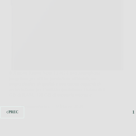
Il Xiaomi Redmi Note 13 4G è uno smartphone
progettato per offrire prestazioni affidabili, un
ampio display di qualità e una buona capacità di
archiviazione per l’utilizzo quotidiano. Dotato di 6
GB di RAM, 128 GB di memoria interna e…
RestauroNews
9 Marzo 2026
1
PREC