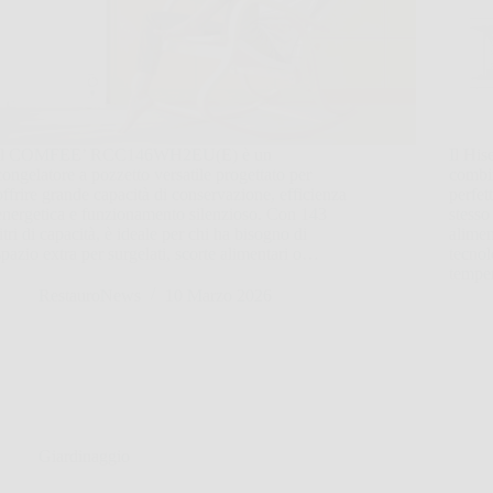
Il COMFEE’ RCC146WH2EU(E) è un
Il Hi
congelatore a pozzetto versatile progettato per
combin
offrire grande capacità di conservazione, efficienza
perfet
energetica e funzionamento silenzioso. Con 143
stesso
litri di capacità, è ideale per chi ha bisogno di
alimen
spazio extra per surgelati, scorte alimentari o…
tecnol
tempe
RestauroNews
10 Marzo 2026
Giardinaggio