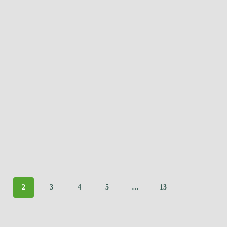
2
3
4
5
…
13